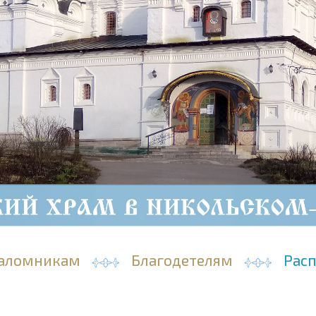
аломникам
Благодетелям
Рас