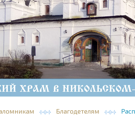
аломникам
Благодетелям
Рас