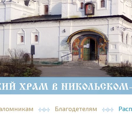
аломникам
Благодетелям
Рас