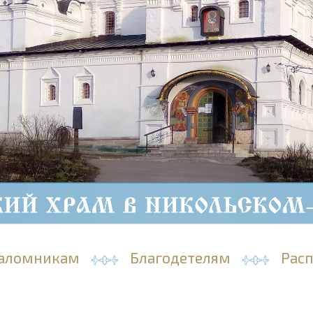
аломникам
Благодетелям
Рас