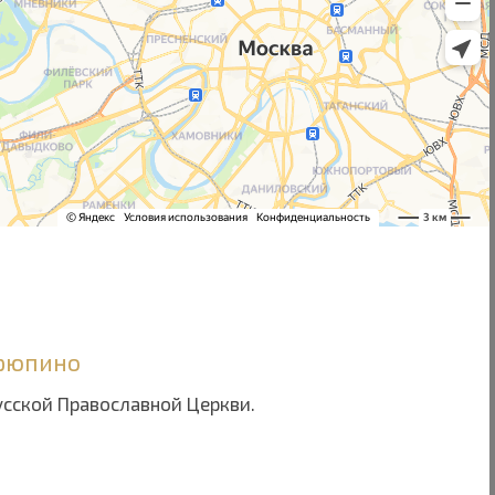
Урюпино
усской Православной Церкви.