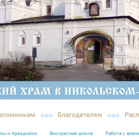
аломникам
Благодетелям
Рас
лы и праздники
Воскресная школа
Работа с вое