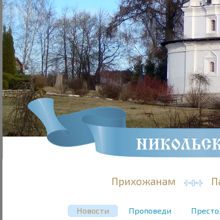
Прихожанам
П
Новости
Проповеди
Престо