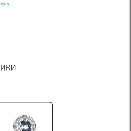
тель
НИКИ