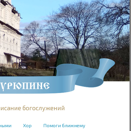
писание богослужений
нными
Хор
Помоги ближнему