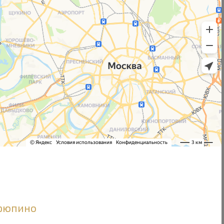
Урюпино